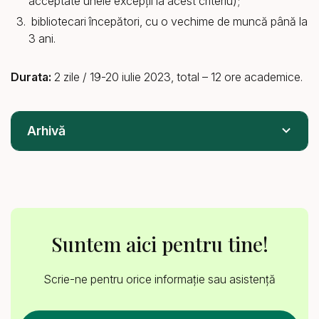
acceptate unele excepții la acest criteriu);
bibliotecari începători, cu o vechime de muncă până la
3 ani.
Durata:
2 zile / 19-20 iulie 2023, total – 12 ore academice.
Arhivă
Academia de Vară pentru bibliotecari, Ediția a IX-
a, 2024
Academia de Vară pentru bibliotecari, Ediția a
VIII-a, 2023
Suntem aici pentru tine!
Academia de Vară pentru bibliotecari, Ediția a VII-
a, 2022
Scrie-ne pentru orice informație sau asistență