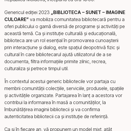
Genericul ediției 2023
„BIBLIOTECA – SUNET – IMAGINE
CULOARE”
va mobiliza comunitatea bibliotecară pentru a
oferi publicului o gamă diversă de programe și activități pe
această temă. Ca și instituție culturală și educațională,
biblioteca are un rol esențial în promovarea cunoașterii
prin interacțiune și dialog, este spațiul deopotrivă fizic și
cultural în care bibliotecarul ajută utilizatorul de a se
documenta, filtra informațiile primite zilnic, recrea,
culturaliza și petrece timpul util.
În contextul acestui generic bibliotecile vor partaja cu
membrii comunității colecțiile, serviciile, produsele, spațiile
și activitățile organizate. Partajarea în lanț a acestora vor
contribui la informarea în masă a comunităților, la
îmbunătățirea imaginii bibliotecii și va confirma
autenticitatea bibliotecii ca și instituție de referință.
Ca și în fiecare an, vă propunem un model mixt, atât