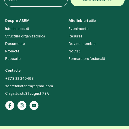
Despre ABRM
Alte link-uri utile
Istoria noastră
Evenimente
Structura organizatorică
Resurse
Documente
Devino membru
Proiecte
Noutăți
Rapoarte
Formare profesională
Contacte
+373 22 240493
secretariatabrm@gmail.com
Chișinău,str.31 august 78A