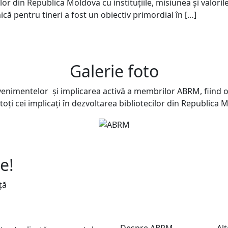
ilor din Republica Moldova cu instituţiile, misiunea şi valor
 pentru tineri a fost un obiectiv primordial în […]
Galerie foto
evenimentelor și implicarea activă a membrilor ABRM, fiind o
toți cei implicați în dezvoltarea bibliotecilor din Republica 
e!
ță
Despre ABRM
Alt