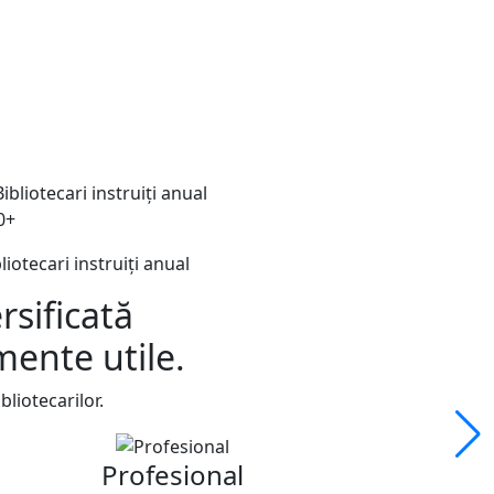
ABRM p
Citește mai mu
0+
liotecari instruiți anual
rsificată
ente utile.
liotecarilor.
Profesional