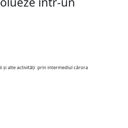
volueze într-un
 și alte activități prin intermediul cărora
Concursuri
|
25 aprilie