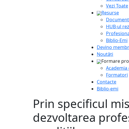
Vezi Toate
Resurse
Documente
HUB-ul rez
Profesiona
Biblio-Emi
Devino memb
Noutăți
Formare pro
Academia d
Formatori
Contacte
Biblio-emi
Prin specificul mi
dezvoltarea profes