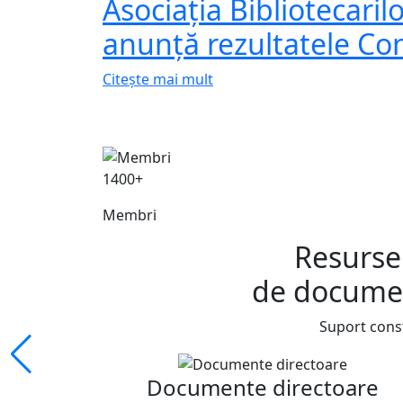
Asociația Bibliotecari
anunță rezultatele Co
Citește mai mult
1400+
Membri
Resursel
de documen
Suport const
Documente directoare