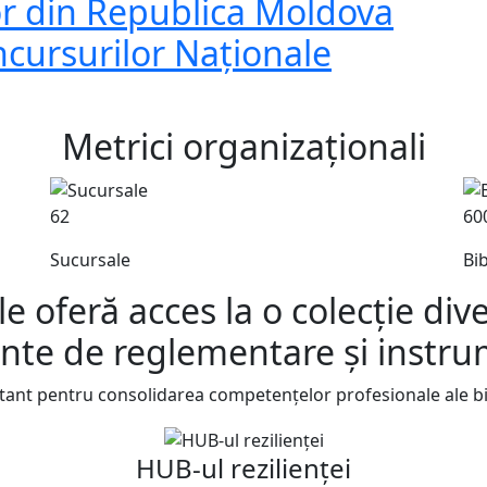
lor din Republica Moldova
ncursurilor Naționale
Metrici organizaționali
62
60
Sucursale
Bib
e oferă acces la o colecție dive
te de reglementare și instrum
ant pentru consolidarea competențelor profesionale ale bib
HUB-ul rezilienței