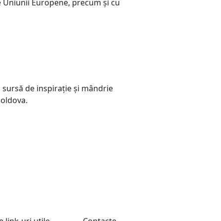
ile Uniunii Europene, precum şi cu
Citește tot
 sursă de inspirație și mândrie
Moldova.
e link-uri utile
Contacte