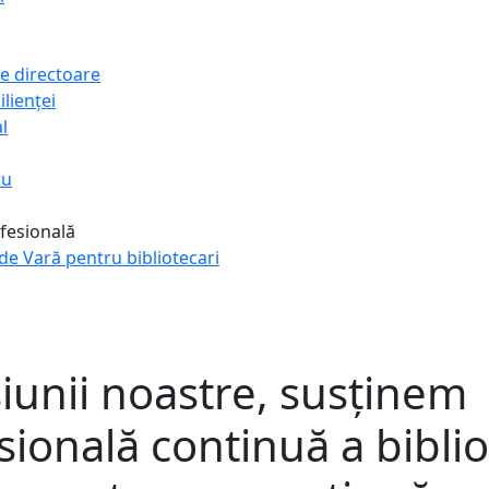
 directoare
ilienței
l
ru
fesională
e Vară pentru bibliotecari
siunii noastre, susținem
ională continuă a biblio