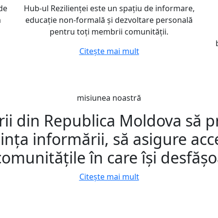
 de
Hub-ul Rezilienței este un spațiu de informare,
a
educație non-formală și dezvoltare personală
pentru toți membrii comunității.
Citește mai mult
misiunea noastră
carii din Republica Moldova să
iința informării, să asigure acc
comunitățile în care își desfășo
Citește mai mult