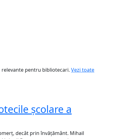
i relevante pentru bibliotecari.
Vezi toate
Noutate
01.10.2024
otecile școlare a
Întruni
Asociația Bibli
Istrati” Tulcea
comerţ, decât prin învăţământ. Mihail
Kids din cadrul