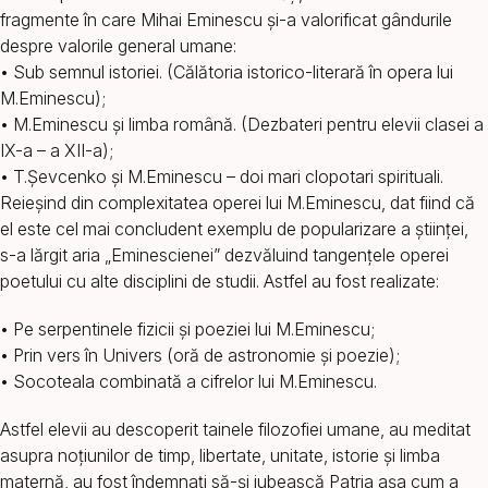
fragmente în care Mihai Eminescu și-a valorificat gândurile
despre valorile general umane:
• Sub semnul istoriei. (Călătoria istorico-literară în opera lui
M.Eminescu);
• M.Eminescu şi limba română. (Dezbateri pentru elevii clasei a
IX-a – a XII-a);
• T.Şevcenko şi M.Eminescu – doi mari clopotari spirituali.
Reieșind din complexitatea operei lui M.Eminescu, dat fiind că
el este cel mai concludent exemplu de popularizare a ştiinţei,
s-a lărgit aria „Eminescienei” dezvăluind tangenţele operei
poetului cu alte disciplini de studii. Astfel au fost realizate:
• Pe serpentinele fizicii şi poeziei lui M.Eminescu;
• Prin vers în Univers (oră de astronomie şi poezie);
• Socoteala combinată a cifrelor lui M.Eminescu.
Astfel elevii au descoperit tainele filozofiei umane, au meditat
asupra noțiunilor de timp, libertate, unitate, istorie şi limba
maternă, au fost îndemnați să-și iubească Patria aşa cum a