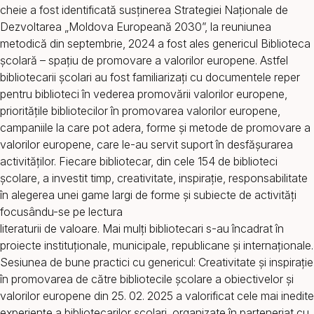
cheie a fost identificată susținerea Strategiei Naționale de
Dezvoltarea „Moldova Europeană 2030”, la reuniunea
metodică din septembrie, 2024 a fost ales genericul Biblioteca
școlară – spațiu de promovare a valorilor europene. Astfel
bibliotecarii școlari au fost familiarizați cu documentele reper
pentru biblioteci în vederea promovării valorilor europene,
prioritățile bibliotecilor în promovarea valorilor europene,
campaniile la care pot adera, forme și metode de promovare a
valorilor europene, care le-au servit suport în desfășurarea
activităților. Fiecare bibliotecar, din cele 154 de biblioteci
școlare, a investit timp, creativitate, inspirație, responsabilitate
în alegerea unei game largi de forme și subiecte de activități
focusându-se pe lectura
literaturii de valoare. Mai mulți bibliotecari s-au încadrat în
proiecte instituționale, municipale, republicane și internaționale.
Sesiunea de bune practici cu genericul: Creativitate și inspirație
în promovarea de către bibliotecile școlare a obiectivelor și
valorilor europene din 25. 02. 2025 a valorificat cele mai inedite
experiențe a bibliotecarilor școlari, organizate în parteneriat cu