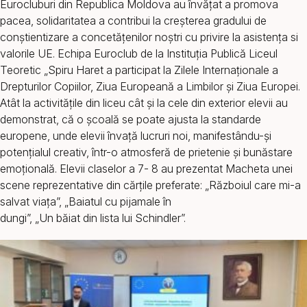
Eurocluburi din Republica Moldova au învățat a promova
pacea, solidaritatea a contribui la creșterea gradului de
conștientizare a concetățenilor noștri cu privire la asistența si
valorile UE. Echipa Euroclub de la Instituţia Publică Liceul
Teoretic „Spiru Haret a participat la Zilele Internaționale a
Drepturilor Copiilor, Ziua Europeană a Limbilor și Ziua Europei.
Atât la activitățile din liceu cât și la cele din exterior elevii au
demonstrat, că o școală se poate ajusta la standarde
europene, unde elevii învață lucruri noi, manifestându-și
potențialul creativ, într-o atmosferă de prietenie și bunăstare
emoțională. Elevii claselor a 7- 8 au prezentat Macheta unei
scene reprezentative din cărțile preferate: „Războiul care mi-a
salvat viața”, „Baiatul cu pijamale în
dungi”, „Un băiat din lista lui Schindler”.