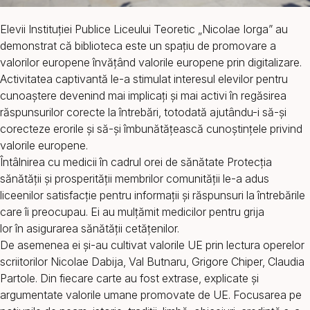
Elevii Instituției Publice Liceului Teoretic „Nicolae Iorga” au
demonstrat că biblioteca este un spațiu de promovare a
valorilor europene învățând valorile europene prin digitalizare.
Activitatea captivantă le-a stimulat interesul elevilor pentru
cunoaștere devenind mai implicați și mai activi în regăsirea
răspunsurilor corecte la întrebări, totodată ajutându-i să-și
corecteze erorile și să-și îmbunătățească cunoștințele privind
valorile europene.
Întâlnirea cu medicii în cadrul orei de sănătate Protecția
sănătății și prosperității membrilor comunității le-a adus
liceenilor satisfacție pentru informații și răspunsuri la întrebările
care îi preocupau. Ei au mulțămit medicilor pentru grija
lor în asigurarea sănătății cetățenilor.
De asemenea ei și-au cultivat valorile UE prin lectura operelor
scriitorilor Nicolae Dabija, Val Butnaru, Grigore Chiper, Claudia
Partole. Din fiecare carte au fost extrase, explicate și
argumentate valorile umane promovate de UE. Focusarea pe