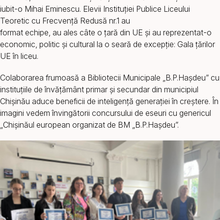
iubit-o Mihai Eminescu. Elevii Instituției Publice Liceului
Teoretic cu Frecvență Redusă nr.1 au
format echipe, au ales câte o țară din UE și au reprezentat-o
economic, politic și cultural la o seară de excepție: Gala țărilor
UE în liceu.
Colaborarea frumoasă a Bibliotecii Municipale „B.P.Hașdeu” cu
instituțiile de învățământ primar și secundar din municipiul
Chișinău aduce beneficii de inteligență generației în creștere. În
imagini vedem învingătorii concursului de eseuri cu genericul
„Chișinăul european organizat de BM „B.P.Hașdeu”.