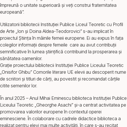
împreună o unitate superioară şi veţi construi fraternitatea
europeană”.
Utilizatorii bibliotecii Instituției Publice Liceul Teoretic cu Profil
de Arte „Ion şi Doina Aldea-Teodorovici” s-au implicat în
proiectul Ştiinţa în mâinile femeii europene. Ei au expus în fața
colegilor informații despre femeile care au avut contribuții
semnificative în lumea științifică contribuind la prosperarea și
sănătatea oamenilor.
Grație proiectului bibliotecii Instituţiei Publice Liceului Teoretic
„Onisifor Ghibu” Comorile literare UE elevii au descoperit nume
de scriitori și titluri de cărți, au povestit și recomandat cărțile
citite semenilor lor.
În anul 2025 – Anul Mihai Eminescu biblioteca Instituției Publice
Liceului Teoretic „Gheorghe Asachi” și-a centrat activitatea pe
promovarea valorilor europene în contextul operei
eminesciene. În colaborare cu cadrele didactice biblioteca a
realizat pentru elevi mai multe activități, în care s-au recitat