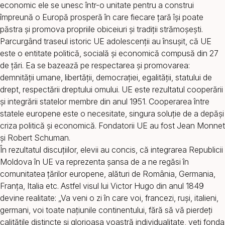
economic ele se unesc într-o unitate pentru a construi
împreună o Europă prosperă în care fiecare țară își poate
păstra și promova propriile obiceiuri și tradiții strămoșești.
Parcurgând traseul istoric UE adolescenții au însușit, că UE
este o entitate politică, socială și economică compusă din 27
de țări. Ea se bazează pe respectarea și promovarea:
demnității umane, libertății, democrației, egalității, statului de
drept, respectării dreptului omului. UE este rezultatul cooperării
și integrării statelor membre din anul 1951. Cooperarea între
statele europene este o necesitate, singura soluție de a depăși
criza politică și economică. Fondatorii UE au fost Jean Monnet
și Robert Schuman.
În rezultatul discuțiilor, elevii au concis, că integrarea Republicii
Moldova în UE va reprezenta șansa de a ne regăsi în
comunitatea țărilor europene, alături de România, Germania,
Franța, Italia etc. Astfel visul lui Victor Hugo din anul 1849
devine realitate: „Va veni o zi în care voi, francezi, ruşi, italieni,
germani, voi toate naţiunile continentului, fără să vă pierdeţi
calităţile distincte şi glorioasa voastră individualitate, veţi fonda