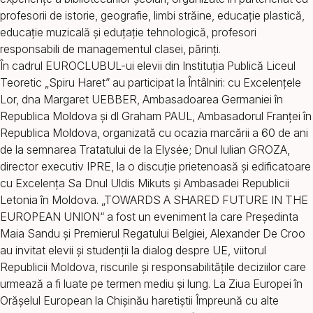
profesorii de istorie, geografie, limbi străine, educație plastică,
educație muzicală şi eduțație tehnologică, profesori
responsabili de managementul clasei, părinţi.
În cadrul EUROCLUBUL-ui elevii din Instituţia Publică Liceul
Teoretic „Spiru Haret” au participat la Întâlniri: cu Excelențele
Lor, dna Margaret UEBBER, Ambasadoarea Germaniei în
Republica Moldova și dl Graham PAUL, Ambasadorul Franței în
Republica Moldova, organizată cu ocazia marcării a 60 de ani
de la semnarea Tratatului de la Elysée; Dnul Iulian GROZA,
director executiv IPRE, la o discuție prietenoasă și edificatoare
cu Excelența Sa Dnul Uldis Mikuts și Ambasadei Republicii
Letonia în Moldova. „TOWARDS A SHARED FUTURE IN THE
EUROPEAN UNION“ a fost un eveniment la care Președinta
Maia Sandu și Premierul Regatului Belgiei, Alexander De Croo
au invitat elevii și studenții la dialog despre UE, viitorul
Republicii Moldova, riscurile și responsabilitățile deciziilor care
urmează a fi luate pe termen mediu și lung. La Ziua Europei în
Orășelul European la Chișinău haretiștii Împreună cu alte