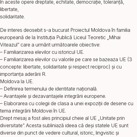
în aceste opere dreptate, echitate, democrație, toleranță,
libertate,
solidaritate.
De interes deosebit s-a bucurat Proiectul Moldova în familia
europeană de la Instituția Publică Liceul Teoretic „Mihai
Viteazul” care a urmărit următoarele obiective:
– Familiarizarea elevilor cu istoricul UE.
– Familiarizarea elevilor cu valorile pe care se bazeaza UE (3
concepte: libertate, solidaritate și respect reciproc) și cu
importanța aderării R.
Moldova la UE.
– Definirea termenului de identitate națională.
– Avantajele și dezavantajele integrării europene.
– Elaborarea cu colegii de clasa a unei expoziții de desene cu
tema integrării Moldovei în UE.
Drept mesaj a fost ales principiul cheie al UE „Unitate prin
diversitate”. Acesta subliniază ideea că deși statele UE sunt
diverse din punct de vedere cultural, istoric, lingvistic și