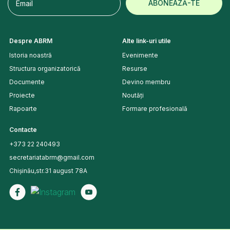
Despre ABRM
Alte link-uri utile
Istoria noastră
Evenimente
Structura organizatorică
Resurse
Documente
Devino membru
Proiecte
Noutăți
Rapoarte
Formare profesională
Contacte
+373 22 240493
secretariatabrm@gmail.com
Chișinău,str.31 august 78A