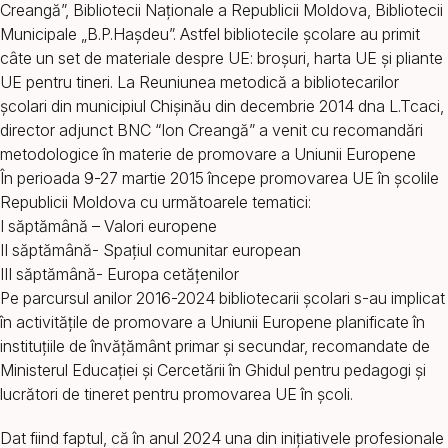
Creangă”, Bibliotecii Naţionale a Republicii Moldova, Bibliotecii
Municipale „B.P.Hașdeu”. Astfel bibliotecile școlare au primit
câte un set de materiale despre UE: broșuri, harta UE şi pliante
UE pentru tineri. La Reuniunea metodică a bibliotecarilor
școlari din municipiul Chișinău din decembrie 2014 dna L.Tcaci,
director adjunct BNC “Ion Creangă” a venit cu recomandări
metodologice în materie de promovare a Uniunii Europene
În perioada 9-27 martie 2015 începe promovarea UE în şcolile
Republicii Moldova cu următoarele tematici:
I săptămână – Valori europene
II săptămână- Spaţiul comunitar european
III săptămână- Europa cetăţenilor
Pe parcursul anilor 2016-2024 bibliotecarii școlari s-au implicat
în activitățile de promovare a Uniunii Europene planificate în
instituțiile de învățământ primar și secundar, recomandate de
Ministerul Educației și Cercetării în Ghidul pentru pedagogi şi
lucrători de tineret pentru promovarea UE în şcoli.
Dat fiind faptul, că în anul 2024 una din inițiativele profesionale