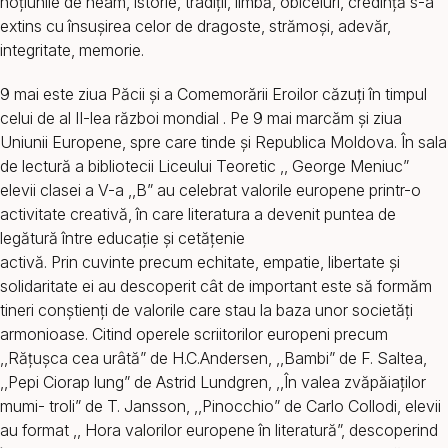
noțiunile de neam, istorie, tradiții, limbă, obiceiuri, credință s-a
extins cu însușirea celor de dragoste, strămoși, adevăr,
integritate, memorie.
9 mai este ziua Păcii și a Comemorării Eroilor căzuți în timpul
celui de al II-lea război mondial . Pe 9 mai marcăm și ziua
Uniunii Europene, spre care tinde și Republica Moldova. În sala
de lectură a bibliotecii Liceului Teoretic ,, George Meniuc”
elevii clasei a V-a ,,B” au celebrat valorile europene printr-o
activitate creativă, în care literatura a devenit puntea de
legătură între educație și cetățenie
activă. Prin cuvinte precum echitate, empatie, libertate și
solidaritate ei au descoperit cât de important este să formăm
tineri conștienți de valorile care stau la baza unor societăți
armonioase. Citind operele scriitorilor europeni precum
,,Rățușca cea urâtă” de H.C.Andersen, ,,Bambi” de F. Saltea,
,,Pepi Ciorap lung” de Astrid Lundgren, ,,În valea zvăpăiaților
mumi- troli” de T. Jansson, ,,Pinocchio” de Carlo Collodi, elevii
au format ,, Hora valorilor europene în literatură”, descoperind