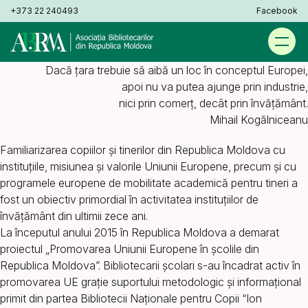
+373 22 240493
Facebook
Dacă țara trebuie să aibă un loc în conceptul Europei,
apoi nu va putea ajunge prin industrie,
nici prin comerţ, decât prin învăţământ.
Mihail Kogălniceanu
Familiarizarea copiilor şi tinerilor din Republica Moldova cu
instituţiile, misiunea şi valorile Uniunii Europene, precum şi cu
programele europene de mobilitate academică pentru tineri a
fost un obiectiv primordial în activitatea instituțiilor de
învățământ din ultimii zece ani.
La începutul anului 2015 în Republica Moldova a demarat
proiectul „Promovarea Uniunii Europene în școlile din
Republica Moldova”. Bibliotecarii școlari s-au încadrat activ în
promovarea UE grație suportului metodologic și informațional
primit din partea Bibliotecii Naționale pentru Copii “Ion